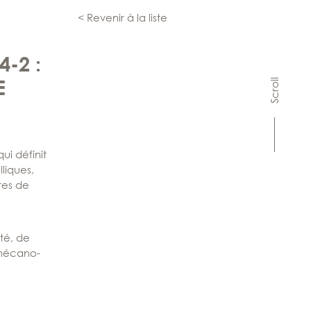
< Revenir à la liste
-2 :
E
Scroll
i définit
liques,
ites de
ité, de
 mécano-