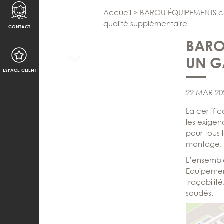
Accueil
>
BAROU ÉQUIPEMENTS cer
qualité supplémentaire
CONTACT
BAROU
UN G
ESPACE CLIENT
22 MAR 20
La certifi
les exigen
pour tous l
montage.
L’ensembl
Equipement
traçabili
soudés.