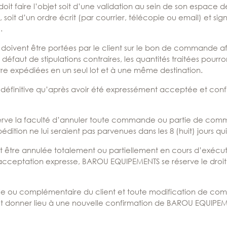
t faire l’objet soit d’une validation au sein de son espace déd
, soit d’un ordre écrit (par courrier, télécopie ou email) et si
.
n doivent être portées par le client sur le bon de commande afi
À défaut de stipulations contraires, les quantités traitées pour
expédiées en un seul lot et à une même destination.
initive qu’après avoir été expressément acceptée et confi
rve la faculté d’annuler toute commande ou partie de comma
pédition ne lui seraient pas parvenues dans les 8 (huit) jours 
re annulée totalement ou partiellement en cours d’exécuti
eptation expresse, BAROU EQUIPEMENTS se réserve le droit de
 ou complémentaire du client et toute modification de comm
t donner lieu à une nouvelle confirmation de BAROU EQUIPEME