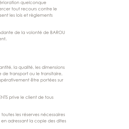
térioration quelconque
ercer tout recours contre le
sent les lois et règlements
pendante de la volonté de BAROU
ent.
tité, la qualité, les dimensions
e de transport ou le transitaire,
érativement être portées sur
TS prive le client de tous
toutes les réserves nécessaires
 en adressant la copie des dites