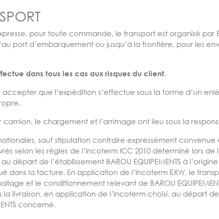
NSPORT
xpresse, pour toute commande, le transport est organisé pa
u’au port d’embarquement ou jusqu’à la frontière, pour les en
effectue dans tous les cas aux risques du client.
cepter que l’expédition s’effectue sous la forme d’un enlè
ropre.
r camion, le chargement et l’arrimage ont lieu sous la responsab
nationales, sauf stipulation contraire expressément convenu
ivrés selon les règles de l’Incoterm ICC 2010 déterminé lors
 au départ de l’établissement BAROU EQUIPEMENTS à l’origine 
ué dans la facture. En application de l’Incoterm EXW, le transp
mballage et le conditionnement relevant de BAROU EQUIPEMENTS,
̀s la livraison, en application de l’Incoterm choisi, au départ 
ENTS concerné.