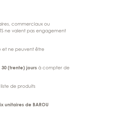
citaires, commerciaux ou
TS ne valent pas engagement
 et ne peuvent être
s
à compter de
30 (trente) jours
liste de produits
rix unitaires de BAROU