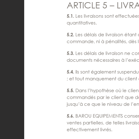
ARTICLE 5 – LIV
Les livraisons sont effectue
5.1.
quantitatives.
Les délais de livraison étan
5.2.
commande, ni à pénalités, dès
Les délais de livraison ne c
5.3.
documents nécessaires à l’exe
Ils sont également suspendus
5.4.
; et tout manquement du client a
Dans l’hypothèse où le clie
5.5.
commandés par le client que da
jusqu’à ce que le niveau de l’en
BAROU EQUIPEMENTS conserve la
5.6.
ventes partielles, de telles livr
effectivement livrés.