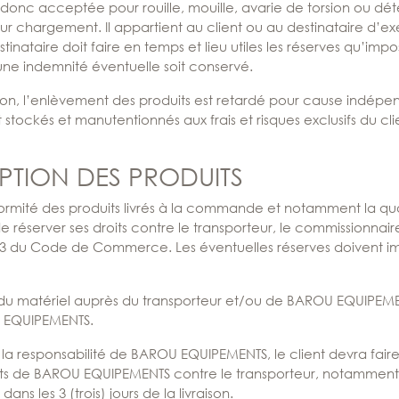
 donc acceptée pour rouille, mouille, avarie de torsion ou dé
leur chargement. Il appartient au client ou au destinataire d’ex
tinataire doit faire en temps et lieu utiles les réserves qu’impo
ne indemnité éventuelle soit conservé.
ition, l’enlèvement des produits est retardé pour cause indé
stockés et manutentionnés aux frais et risques exclusifs du cli
EPTION DES PRODUITS
nformité des produits livrés à la commande et notamment la quan
 de réserver ses droits contre le transporteur, le commissionnair
3-3 du Code de Commerce. Les éventuelles réserves doivent imp
du matériel auprès du transporteur et/ou de BAROU EQUIPEMEN
U EQUIPEMENTS.
us la responsabilité de BAROU EQUIPEMENTS, le client devra faire 
droits de BAROU EQUIPEMENTS contre le transporteur, notamment
dans les 3 (trois) jours de la livraison.