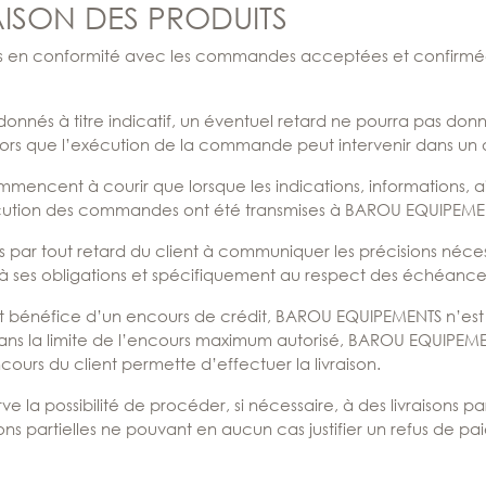
RAISON DES PRODUITS
́es en conformité avec les commandes acceptées et confirmée
t donnés à titre indicatif, un éventuel retard ne pourra pas don
 lors que l’exécution de la commande peut intervenir dans un d
ommencent à courir que lorsque les indications, informations, 
́cution des commandes ont été transmises à BAROU EQUIPEME
 par tout retard du client à communiquer les précisions néces
̀ ses obligations et spécifiquement au respect des échéance
nt bénéfice d’un encours de crédit, BAROU EQUIPEMENTS n’est 
ns la limite de l’encours maximum autorisé, BAROU EQUIPEMEN
cours du client permette d’effectuer la livraison.
 possibilité de procéder, si nécessaire, à des livraisons par
aisons partielles ne pouvant en aucun cas justifier un refus de p