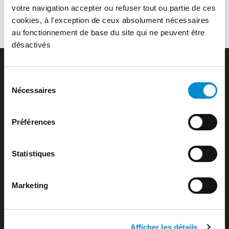
votre navigation accepter ou refuser tout ou partie de ces
cookies, à l'exception de ceux absolument nécessaires
au fonctionnement de base du site qui ne peuvent être
désactivés
Sélection
Nécessaires
du
consentement
Barou Equipements SAS
Préférences
Z.A. de Verlieu
42410 Chavanay
+ 33 4 74 87 04 02
Statistiques
Nouvelle société
Marketing
Activité de chaudronnerie
Afficher les détails