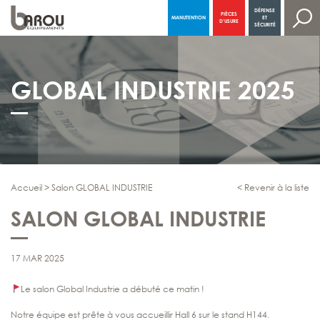
DÉFENSE
PIÈCES
MANUTENTION
ET
NAVIGATION PRINCIPALE
D’USURE
SÉCURITÉ
GLOBAL INDUSTRIE 2025
Accueil
>
Salon GLOBAL INDUSTRIE
< Revenir à la liste
SALON GLOBAL INDUSTRIE
17 MAR 2025
Le salon Global Industrie a débuté ce matin !
Notre équipe est prête à vous accueillir Hall 6 sur le stand H144.