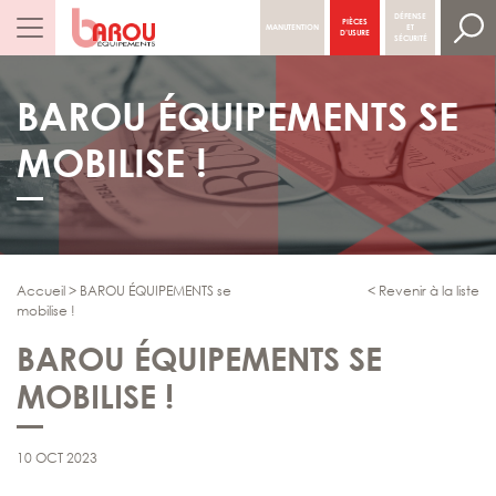
DÉFENSE
PIÈCES
MANUTENTION
ET
NAVIGATION PRINCIPALE
D’USURE
SÉCURITÉ
BAROU ÉQUIPEMENTS SE
MOBILISE !
Accueil
>
BAROU ÉQUIPEMENTS se
< Revenir à la liste
mobilise !
BAROU ÉQUIPEMENTS SE
MOBILISE !
10 OCT 2023