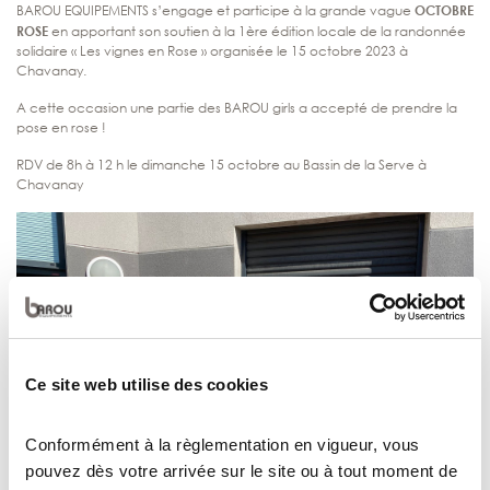
BAROU EQUIPEMENTS s’engage et participe à la grande vague
OCTOBRE
ROSE
en apportant son soutien à la 1ère édition locale de la randonnée
solidaire « Les vignes en Rose » organisée le 15 octobre 2023 à
Chavanay.
A cette occasion une partie des BAROU girls a accepté de prendre la
pose en rose !
RDV de 8h à 12 h le dimanche 15 octobre au Bassin de la Serve à
Chavanay
Ce site web utilise des cookies
Conformément à la règlementation en vigueur, vous
pouvez dès votre arrivée sur le site ou à tout moment de