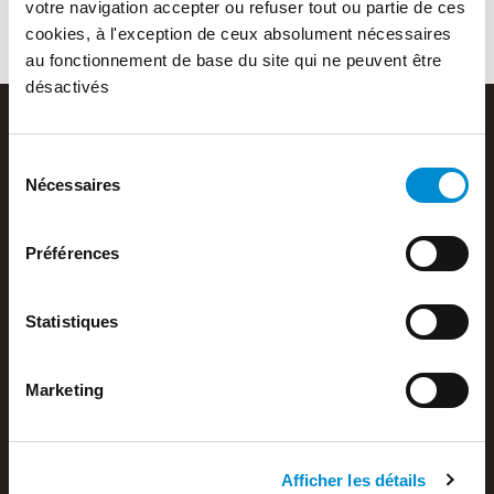
votre navigation accepter ou refuser tout ou partie de ces
cookies, à l'exception de ceux absolument nécessaires
au fonctionnement de base du site qui ne peuvent être
désactivés
Sélection
Nécessaires
du
consentement
Barou Equipements SAS
Z.A. de Verlieu
Préférences
42410 Chavanay
+ 33 4 74 87 04 02
Statistiques
Nouvelle société
Marketing
Activité de chaudronnerie
Afficher les détails