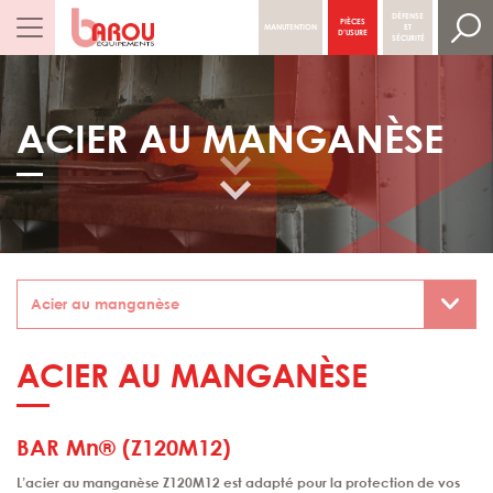
DÉFENSE
PIÈCES
MANUTENTION
ET
NAVIGATION PRINCIPALE
D’USURE
SÉCURITÉ
ACIER AU MANGANÈSE
ACIER AU MANGANÈSE
BAR Mn® (Z120M12)
L’acier au manganèse Z120M12 est adapté pour la protection de vos