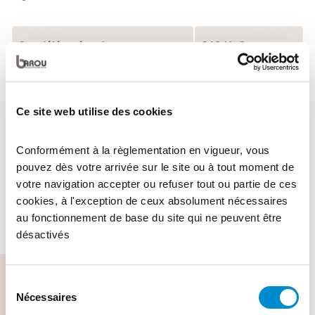
Propriétés mécaniques
BAR Mn®
Dureté
220 – 550HB
Ce site web utilise des cookies
Dimensions
BAR Mn®
Conformément à la règlementation en vigueur, vous
pouvez dès votre arrivée sur le site ou à tout moment de
Gamme d’épaisseurs
5 – 30 mm
votre navigation accepter ou refuser tout ou partie de ces
cookies, à l'exception de ceux absolument nécessaires
au fonctionnement de base du site qui ne peuvent être
Largeur maxi
2 m
désactivés
Sélection
Téléchargements
Nécessaires
du