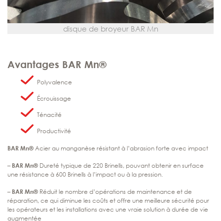
disque de broyeur BAR Mn
Avantages
BAR Mn®
Polyvalence
Écrouissage
Ténacité
Productivité
BAR Mn®
Acier au manganèse résistant à l’abrasion forte avec impact
–
BAR Mn®
Dureté typique de 220 Brinells, pouvant obtenir en surface
une résistance à 600 Brinells à l’impact ou à la pression.
–
BAR
Mn®
Réduit le nombre d’opérations de maintenance et de
réparation, ce qui diminue les coûts et offre une meilleure sécurité pour
les opérateurs et les installations avec une vraie solution à durée de vie
augmentée