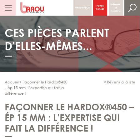
DÉFENSE
PIÈCES
MANUTENTION
ET
NAVIGATION PRINCIPALE
D’USURE
SÉCURITÉ
CES PIÈCES PARLENT
D'ELLES-MÊMES...
Accueil
>
Façonner le Hardox®450
< Revenir à la liste
– ép 15 mm : l’expertise qui fait la
différence !
FAÇONNER LE HARDOX®450 –
ÉP 15 MM : L’EXPERTISE QUI
FAIT LA DIFFÉRENCE !