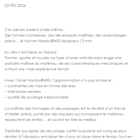
02 FÉV 2026
Ces pièces parlent d’elle-même…
Des formes complexes, des développés maîtrisés, des assemblages
précis… le tout en Hardox®450 épaisseur 15 mm.
Ici, rien n’est laissé au hasard.
Former, ajuster et souder ce type d’acier anti-abrasion exige une
parfaite maîtrise du matériau, de ses caractéristiques mécaniques et
surtout une vraie expérience terrain.
Avec l’acier Hardox®450, l’approximation n’a pas sa place :
– contraintes de mise en forme élevées
– tolérances serrées
– qualité de soudage irréprochable
La maîtrise des formages et des piquages est le résultat d’un travail
d’atelier précis, porté par des équipes qui connaissent le matériau,
respectent ses limites… et savent en tirer le meilleur.
Destinée aux lignes de recyclage, cette tuyauterie est conçue pour
résister à l’abrasion, encaisser les chocs et durer dans le temps, tout en