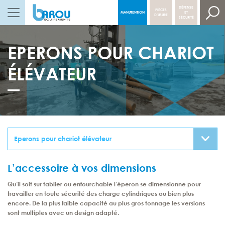
DÉFENSE
PIÈCES
MANUTENTION
ET
NAVIGATION PRINCIPALE
D’USURE
SÉCURITÉ
EPERONS POUR CHARIOT
ÉLÉVATEUR
L’accessoire à vos dimensions
Qu’il soit sur tablier ou enfourchable l’éperon se dimensionne pour
travailler en toute sécurité des charge cylindriques ou bien plus
encore. De la plus faible capacité au plus gros tonnage les versions
sont multiples avec un design adapté.