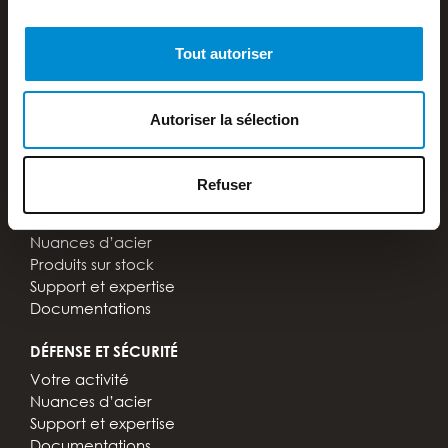
MANUTENTION
Votre activité
Tout autoriser
Accessoires pour chariot élévateur
Modifications et réparations
Support et expertise
Autoriser la sélection
Tout savoir sur les chariots élévateurs
Documentations
Refuser
PIÈCES D’USURE
Votre activité
Nuances d’acier
Produits sur stock
Support et expertise
Documentations
DÉFENSE ET SÉCURITÉ
Votre activité
Nuances d’acier
Support et expertise
Documentations