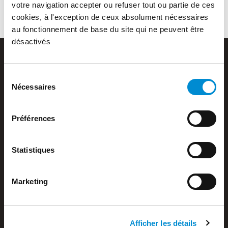
votre navigation accepter ou refuser tout ou partie de ces
cookies, à l'exception de ceux absolument nécessaires
au fonctionnement de base du site qui ne peuvent être
désactivés
Sélection
Nécessaires
du
consentement
Barou Equipements SAS
Z.A. de Verlieu
Préférences
42410 Chavanay
+ 33 4 74 87 04 02
Statistiques
Nouvelle société
Marketing
Activité de chaudronnerie
Afficher les détails