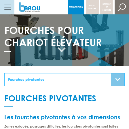
DÉFENSE
PIÈCES
MANUTENTION
ET
NAVIGATION PRINCIPALE
D’USURE
SÉCURITÉ
FOURCHES POUR
CHARIOT ÉLÉVATEUR
FOURCHES PIVOTANTES
Les fourches pivotantes à vos dimensions
Zones exiguës, passages difficiles, les fourches pivotantes sont faites