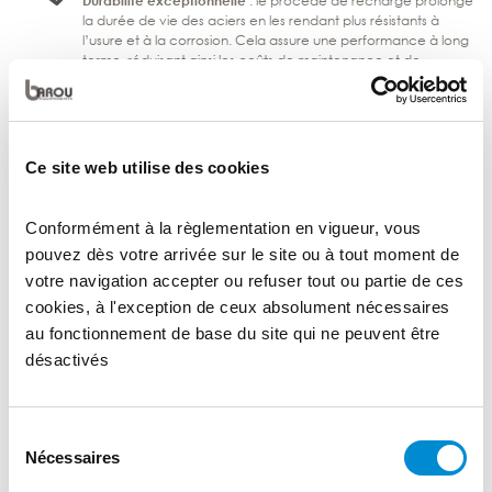
Durabilité exceptionnelle
: le procédé de recharge prolonge
la durée de vie des aciers en les rendant plus résistants à
l’usure et à la corrosion. Cela assure une performance à long
terme, réduisant ainsi les coûts de maintenance et de
remplacement.
Conformité aux normes
: l’acier rechargé anti-meulage est
conforme aux normes internationales les plus strictes,
garantissant ainsi une qualité et une fiabilité inégalées. Il est
Ce site web utilise des cookies
certifié pour répondre aux exigences des secteurs les plus
exigeants, y compris le secteur militaire, bancaire et industriel.
Conformément à la règlementation en vigueur, vous
pouvez dès votre arrivée sur le site ou à tout moment de
Propriétés mécaniques
BAR CCO61®
votre navigation accepter ou refuser tout ou partie de ces
cookies, à l'exception de ceux absolument nécessaires
Dureté
60-62 HRC
au fonctionnement de base du site qui ne peuvent être
désactivés
T° d’utilisation
450°C
Sélection
Nécessaires
du
consentement
Dimensions
2900 x 1400