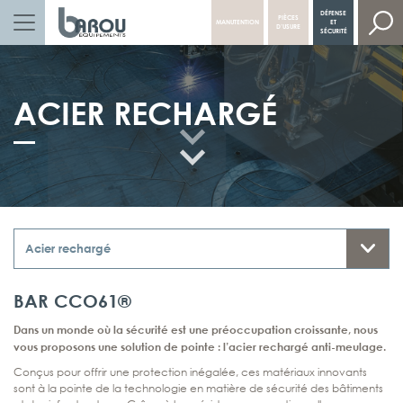
DÉFENSE
PIÈCES
MANUTENTION
ET
NAVIGATION PRINCIPALE
D’USURE
SÉCURITÉ
ACIER RECHARGÉ
BAR CCO61®
Dans un monde où la sécurité est une préoccupation croissante, nous
vous proposons une solution de pointe : l’acier rechargé anti-meulage.
Conçus pour offrir une protection inégalée, ces matériaux innovants
sont à la pointe de la technologie en matière de sécurité des bâtiments