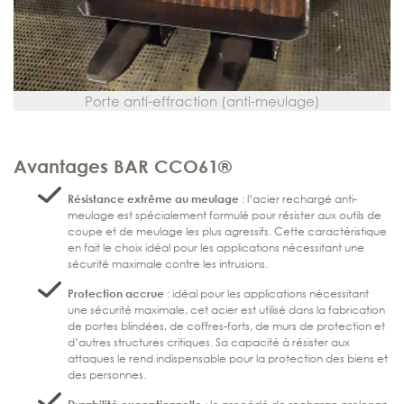
Porte anti-effraction (anti-meulage)
Avantages
BAR CCO61®
Résistance extrême au meulage
: l’acier rechargé anti-
meulage est spécialement formulé pour résister aux outils de
coupe et de meulage les plus agressifs. Cette caractéristique
en fait le choix idéal pour les applications nécessitant une
sécurité maximale contre les intrusions.
Protection accrue
: idéal pour les applications nécessitant
une sécurité maximale, cet acier est utilisé dans la fabrication
de portes blindées, de coffres-forts, de murs de protection et
d’autres structures critiques. Sa capacité à résister aux
attaques le rend indispensable pour la protection des biens et
des personnes.