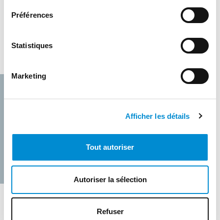
Préférences
Gamme d’épaisseurs
5+3 à 10+10 mm
Statistiques
Largeur maxi
1,5 m
Marketing
Téléchargements
Afficher les détails
Fiche produit BAR CCO61®Défense
Tout autoriser
Autoriser la sélection
Refuser