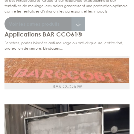
et des infrastructures. Grâce à leur résistance exceptionnelle aux
tentatives de meulage, ces aciers garantissent une protection optimale
contre les tentatives d’intrusion, les agressions et les impacts.
Voir les autres produits
Applications BAR CCO61®
Fenêtres, portes blindées anti-meulage ou anti-disqueuse, coffre-fort,
protection de serrure, blindages…
BAR CCO61®