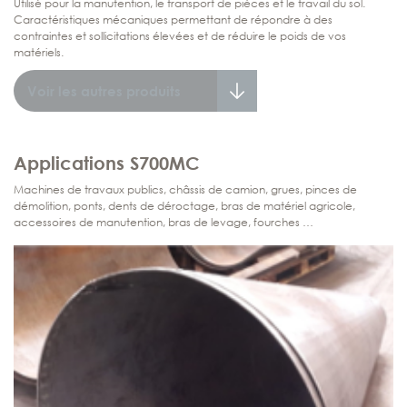
Utilisé pour la manutention, le transport de pièces et le travail du sol.
Caractéristiques mécaniques permettant de répondre à des
contraintes et sollicitations élevées et de réduire le poids de vos
matériels.
Voir les autres produits
Applications S700MC
Machines de travaux publics, châssis de camion, grues, pinces de
démolition, ponts, dents de déroctage, bras de matériel agricole,
accessoires de manutention, bras de levage, fourches …