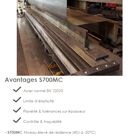
Avantages S700MC
Acier normé EN 10025
Limite d’élasticité
Planéité & tolérances sur épaisseur
Contrôle & traçabilité
–
S700MC
Niveau élevé de résilience (40J à -20°C)