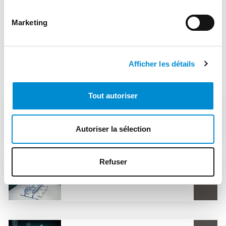
Largeur maxi
1,6 m
Marketing
Afficher les détails
Autres aciers de construction à haute
limite d’élasticité
Tout autoriser
S355 (E36)
Autoriser la sélection
Refuser
S690QL