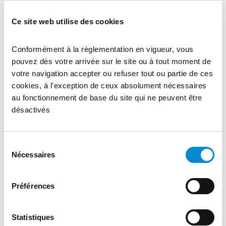
Dureté
250 HB
Ce site web utilise des cookies
Limité d’élasticité
700 Mpa
Conformément à la règlementation en vigueur, vous
pouvez dès votre arrivée sur le site ou à tout moment de
Limite de rupture
950 Mpa
votre navigation accepter ou refuser tout ou partie de ces
cookies, à l'exception de ceux absolument nécessaires
au fonctionnement de base du site qui ne peuvent être
Allongement A5
10%
désactivés
Résilience
40j/-20°C
Sélection
Nécessaires
du
consentement
Dimensions
S700MC
Préférences
Gamme d’épaisseurs
3 – 12 mm
Statistiques