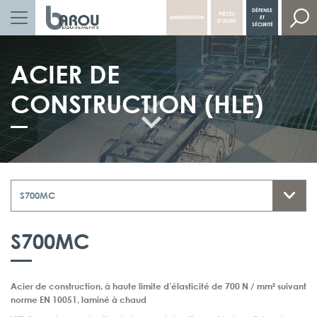
DÉFENSE
PIÈCES
MANUTENTION
ET
NAVIGATION PRINCIPALE
D’USURE
SÉCURITÉ
ACIER DE
CONSTRUCTION (HLE)
S700MC
Acier de construction, à haute limite d’élasticité de 700 N / mm² suivant
norme EN 10051, laminé à chaud