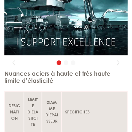
Previous
Next
Nuances aciers à haute et très haute
limite d’élasticité
LIMIT
GAM
DESIG
E
ME
NATI
D’ELA
SPECIFICITES
D’EPAI
ON
STICI
SSEUR
TE