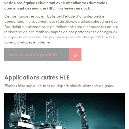
vastes, nos équipes étudieront avec attention vos demandes
concernant ces nuances (HLE) non tenues en stock.
Ces demandes en acier HLE feront l’étude d’avant-projets et
concerneront uniquement des réalisations de pièces chaudronnées.
Des délais supplémentaires de traitements seront nécessaires pour la
recherche de ces matières auprès de nos partenaires sidérurgiques
européens et pour l’étude par nos équipes de chargés d’affaires et
bureau d’études en interne.
Voir les autres produits
Applications autres HLE
Flèches télescopiques, bras de déport, châssis, éléments de grues …