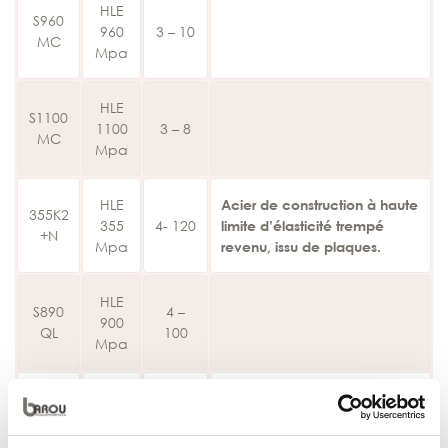
HLE
S960
960
3 – 10
MC
Mpa
HLE
S1100
1100
3 – 8
MC
Mpa
HLE
Acier de construction à haute
355K2
355
4- 120
limite d’élasticité trempé
+N
Mpa
revenu, issu de plaques.
HLE
S890
4 –
900
QL
100
Mpa
HLE
S960
4 –
960
QL
100
Mpa