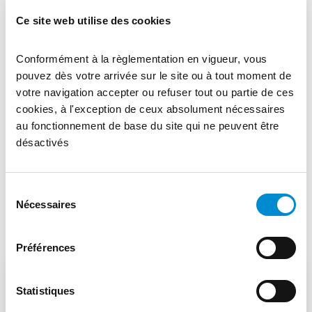
Ce site web utilise des cookies
HLE
S1100
1100
4 – 40
QL
Conformément à la règlementation en vigueur, vous
Mpa
pouvez dès votre arrivée sur le site ou à tout moment de
votre navigation accepter ou refuser tout ou partie de ces
HLE
S1300
cookies, à l'exception de ceux absolument nécessaires
1300
4-10
QL
au fonctionnement de base du site qui ne peuvent être
Mpa
désactivés
Sélection
Nécessaires
du
Autres aciers de construction à haute
consentement
limite d’élasticité
Préférences
S355 (E36)
Statistiques