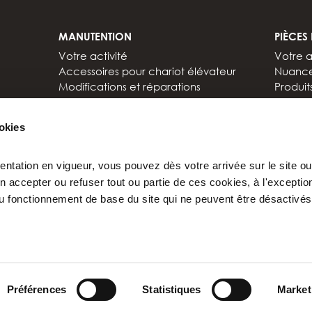
MANUTENTION
PIÈCES
Votre activité
Votre a
Accessoires pour chariot élévateur
Nuance
Modifications et réparations
Produit
Support et expertise
Support
Tout savoir sur les chariots élévateurs
Docume
ookies
Documentations
tation en vigueur, vous pouvez dès votre arrivée sur le site ou
 accepter ou refuser tout ou partie de ces cookies, à l'excepti
 fonctionnement de base du site qui ne peuvent être désactivés
Préférences
Statistiques
Market
OPTIONS DE
CGV
COOKIES