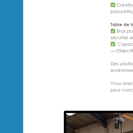
Créatio
polyuréth
Table de t
Bras po
sécurisé d
Capacit
→ Objectif
Des soluti
environnem
Vous avez
pour conce