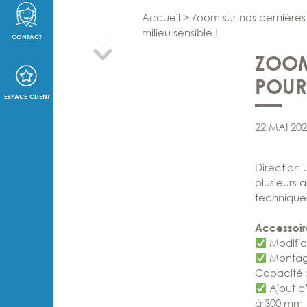
Accueil
>
Zoom sur nos dernières 
milieu sensible !
CONTACT
ZOOM
POUR 
ESPACE CLIENT
22 MAI 20
Direction 
plusieurs 
techniques
Accessoire
Modifica
Montage
Capacité 
Ajout d
à 300 mm