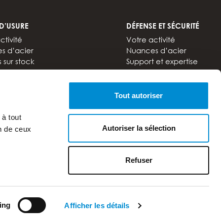
 D’USURE
DÉFENSE ET SÉCURITÉ
ctivité
Votre activité
s d’acier
Nuances d’acier
s sur stock
Support et expertise
 et expertise
Documentations
ntations
Tout autoriser
 à tout
Autoriser la sélection
on de ceux
Refuser
ing
Afficher les détails