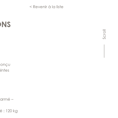
< Revenir à la liste
ONS
Scroll
 conçu
intes
 armé –
 : 120 kg