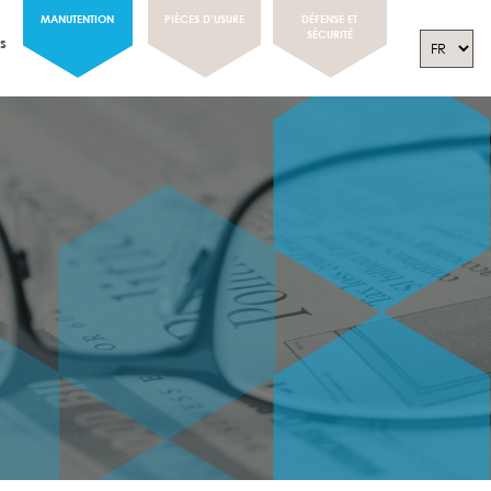
MANUTENTION
PIÈCES D’USURE
DÉFENSE ET
SÉCURITÉ
s