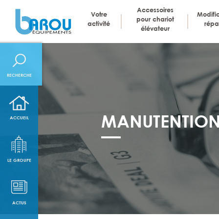
Accessoires
Votre
Modific
pour chariot
activité
répa
NAVIGATION PRINCI
élévateur
RECHERCHE
MANUTENTION 
ACCUEIL
LE GROUPE
ACTUS