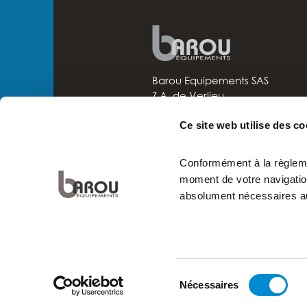
Barou Equipements SAS
Z.A. de Verlieu
42410 Chavanay
+ 33 4 74 87 04 02
Ce site web utilise des c
Nouvelle société
Conformément à la règlemen
moment de votre navigation
absolument nécessaires au
Activité de chaudronnerie
Sélection
Nécessaires
MENTIONS
POLITIQUE DE
du
LÉGALES
CONFIDENTIALITÉ