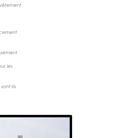
evêtement
acement
issement
ur les
sont là